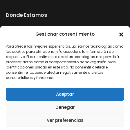
Dónde Estamos
Gestionar consentimiento
Para ofrecer las mejores experiencias, utilizamos tecnologías como
las cookies para almacenar y/o acceder a la información del
dispositivo. El consentimiento de estas tecnologías nos permitirá
procesar datos como el comportamiento de navegación o las
identificaciones únicas en este sitio. No consentir o retirar el
consentimiento, puede afectar negativamente a ciertas
características y funciones.
Aceptar
Denegar
Política de Privacidad y Seguridad
AVISO LEGAL
POLÍTICA DE COOKIES
Ver preferencias
Nulacvi © 2026