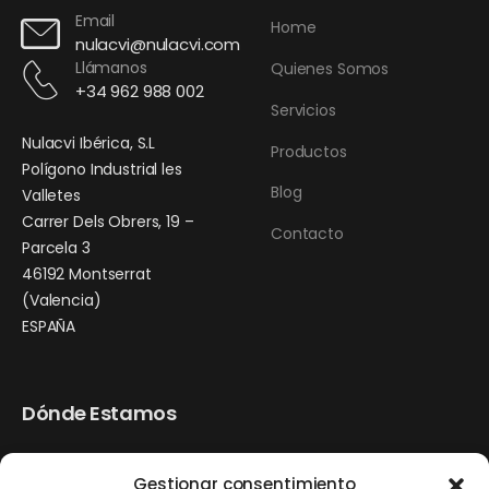
Email
Home
nulacvi@nulacvi.com
Llámanos
Quienes Somos
+34 962 988 002
Servicios
Nulacvi Ibérica, S.L
Productos
Polígono Industrial les
Blog
Valletes
Carrer Dels Obrers, 19 –
Contacto
Parcela 3
46192 Montserrat
(Valencia)
ESPAÑA
Dónde Estamos
Gestionar consentimiento